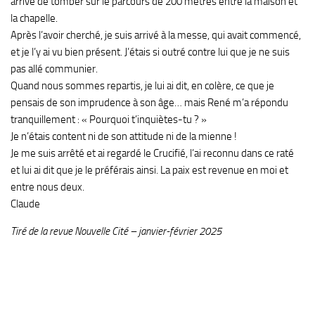
arrivé de tomber sur le parcours de 200 mètres entre la maison et
la chapelle.
Après l’avoir cherché, je suis arrivé à la messe, qui avait commencé,
et je l’y ai vu bien présent. J’étais si outré contre lui que je ne suis
pas allé communier.
Quand nous sommes repartis, je lui ai dit, en colère, ce que je
pensais de son imprudence à son âge… mais René m’a répondu
tranquillement : « Pourquoi t’inquiètes-tu ? »
Je n’étais content ni de son attitude ni de la mienne !
Je me suis arrêté et ai regardé le Crucifié, l’ai reconnu dans ce raté
et lui ai dit que je le préférais ainsi. La paix est revenue en moi et
entre nous deux.
Claude
Tiré de la revue Nouvelle Cité – janvier-février 2025