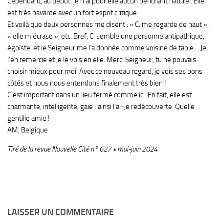
Cependant, au début, je n’ai pour elle aucun penchant naturel. Elle
est très bavarde avec un fort esprit critique.
Et voilà que deux personnes me disent : « C. me regarde de haut »,
« elle m’écrase », etc. Bref, C. semble une personne antipathique,
égoïste, et le Seigneur me l’a donnée comme voisine de table… Je
l’en remercie et je le vois en elle. Merci Seigneur, tu ne pouvais
choisir mieux pour moi. Avec ce nouveau regard, je vois ses bons
côtés et nous nous entendons finalement très bien !
C’est important dans un lieu fermé comme ici. En fait, elle est
charmante, intelligente, gaie ; ainsi l’ai-je redécouverte. Quelle
gentille amie !
AM, Belgique
Tiré de la revue Nouvelle Cité n° 627 • mai-juin 2024
LAISSER UN COMMENTAIRE