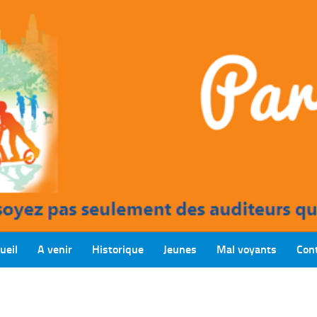
ueil
A venir
Historique
Jeunes
Mal voyants
Con