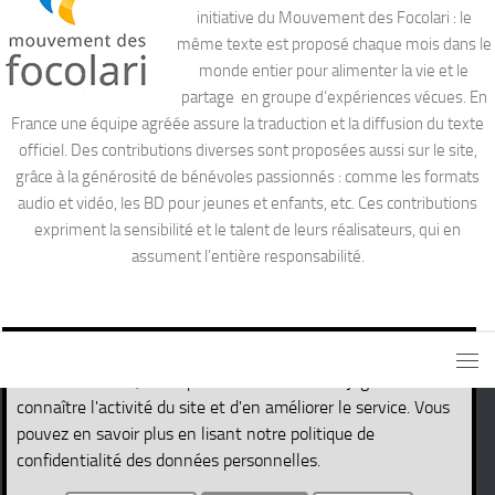
initiative du Mouvement des Focolari : le
même texte est proposé chaque mois dans le
monde entier pour alimenter la vie et le
partage en groupe d’expériences vécues. En
France une équipe agréée assure la traduction et la diffusion du texte
officiel. Des contributions diverses sont proposées aussi sur le site,
grâce à la générosité de bénévoles passionnés : comme les formats
audio et vidéo, les BD pour jeunes et enfants, etc. Ces contributions
expriment la sensibilité et le talent de leurs réalisateurs, qui en
assument l’entière responsabilité.
Ce site utilise des cookies nécessaires pour son propre
fonctionnement, ainsi que des cookies de traçage afin de
connaître l'activité du site et d'en améliorer le service. Vous
pouvez en savoir plus en lisant notre politique de
Site de la Parole de Vie © 2026. Tous droits réservés.
confidentialité des données personnelles.
Fièrement propulsé par
- Conçu par
Thème Hueman