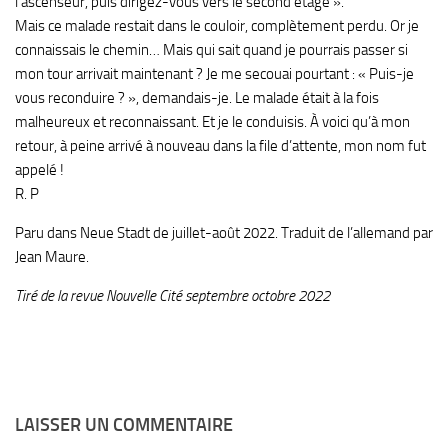
l’ascenseur, puis dirigez-vous vers le second étage
».
Mais ce malade restait dans le couloir, complètement
perdu. Or je
connaissais le chemin… Mais qui
sait quand je pourrais passer si
mon tour arrivait
maintenant
? Je me secouai pourtant
: «
Puis-je
vous
reconduire
?
», demandais-je. Le malade était à la fois
malheureux et reconnaissant. Et je le conduisis. À voici
qu’à mon
retour, à peine arrivé à nouveau dans la file
d’attente, mon nom fut
appelé
!
R. P
Paru dans
Neue Stadt
de juillet-août 2022.
Traduit de l’allemand par
Jean Maure.
Tiré de la revue Nouvelle Cité septembre octobre 2022
LAISSER UN COMMENTAIRE