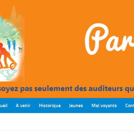
ueil
A venir
Historique
Jeunes
Mal voyants
Con