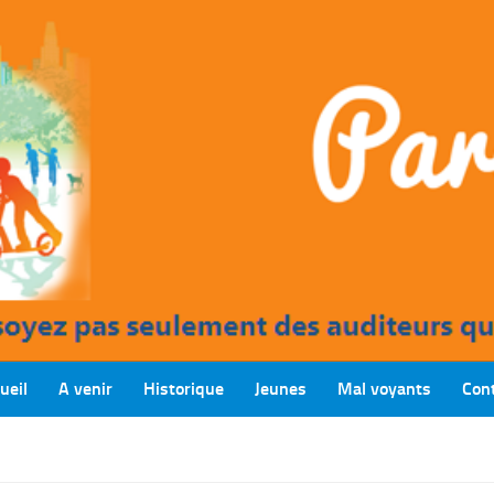
ueil
A venir
Historique
Jeunes
Mal voyants
Con