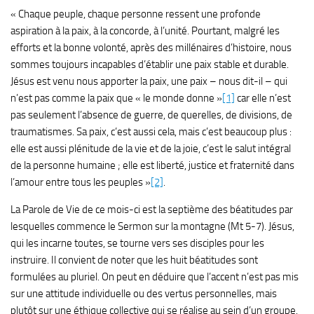
« Chaque peuple, chaque personne ressent une profonde
aspiration à la paix, à la concorde, à l’unité. Pourtant, malgré les
efforts et la bonne volonté, après des millénaires d’histoire, nous
sommes toujours incapables d’établir une paix stable et durable.
Jésus est venu nous apporter la paix, une paix – nous dit-il – qui
n’est pas comme la paix que « le monde donne »
[1]
car elle n’est
pas seulement l’absence de guerre, de querelles, de divisions, de
traumatismes. Sa paix, c’est aussi cela, mais c’est beaucoup plus :
elle est aussi plénitude de la vie et de la joie, c’est le salut intégral
de la personne humaine ; elle est liberté, justice et fraternité dans
l’amour entre tous les peuples »
[2]
.
La Parole de Vie de ce mois-ci est la septième des béatitudes par
lesquelles commence le Sermon sur la montagne (Mt 5-7). Jésus,
qui les incarne toutes, se tourne vers ses disciples pour les
instruire. Il convient de noter que les huit béatitudes sont
formulées au pluriel. On peut en déduire que l’accent n’est pas mis
sur une attitude individuelle ou des vertus personnelles, mais
plutôt sur une éthique collective qui se réalise au sein d’un groupe.