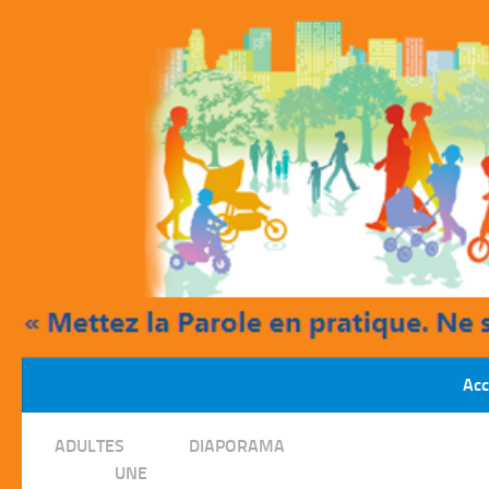
Skip to content
Acc
/
ADULTES
DIAPORAMA
/
UNE