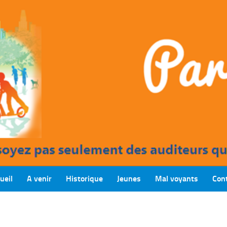
ueil
A venir
Historique
Jeunes
Mal voyants
Con