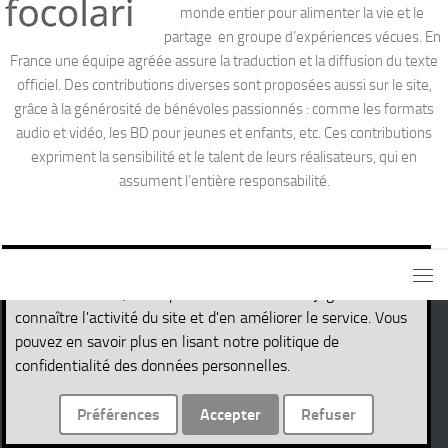
monde entier pour alimenter la vie et le
partage en groupe d’expériences vécues. En
France une équipe agréée assure la traduction et la diffusion du texte
officiel. Des contributions diverses sont proposées aussi sur le site,
grâce à la générosité de bénévoles passionnés : comme les formats
audio et vidéo, les BD pour jeunes et enfants, etc. Ces contributions
expriment la sensibilité et le talent de leurs réalisateurs, qui en
assument l’entière responsabilité.
Ce site utilise des cookies nécessaires pour son propre
fonctionnement, ainsi que des cookies de traçage afin de
connaître l'activité du site et d'en améliorer le service. Vous
pouvez en savoir plus en lisant notre politique de
Site de la Parole de Vie © 2026. Tous droits réservés.
confidentialité des données personnelles.
Fièrement propulsé par
- Conçu par
Thème Hueman
Préférences
Accepter
Refuser