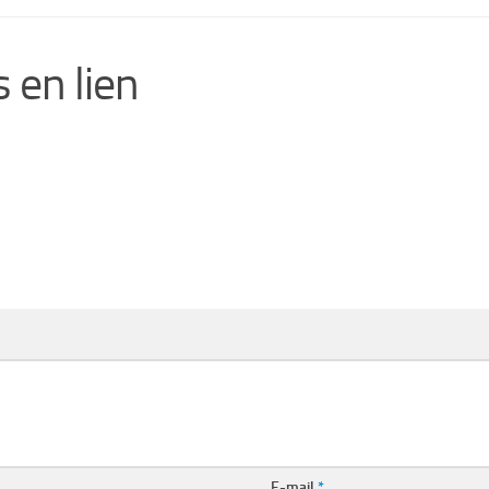
 en lien
E-mail
*