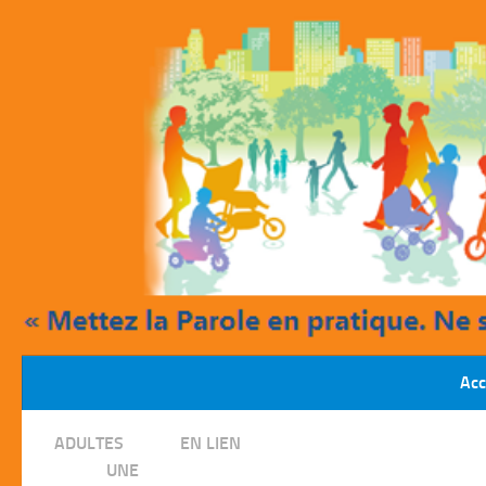
Skip to content
Acc
/
ADULTES
EN LIEN
/
UNE