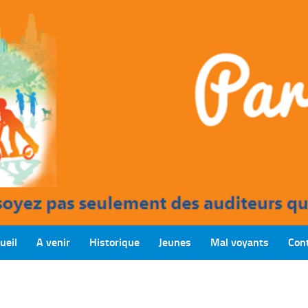
ueil
A venir
Historique
Jeunes
Mal voyants
Con