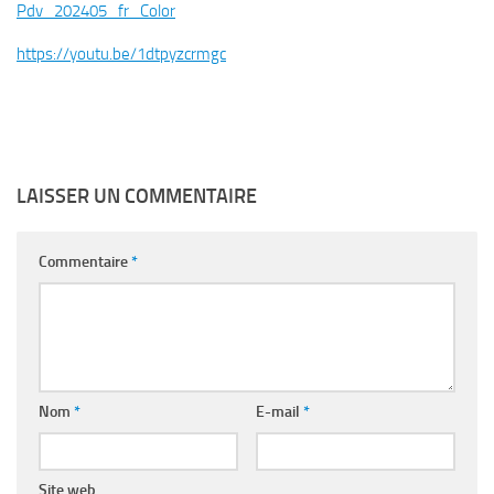
Pdv_202405_fr_Color
https://youtu.be/1dtpyzcrmgc
LAISSER UN COMMENTAIRE
Commentaire
*
Nom
*
E-mail
*
Site web