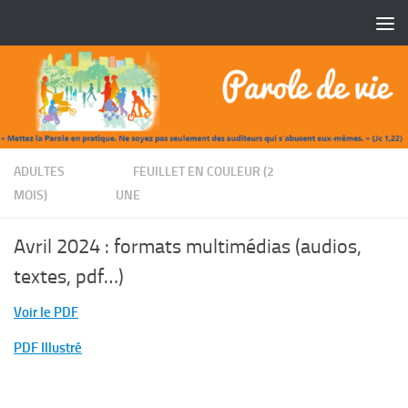
Skip to content
/
ADULTES
FEUILLET EN COULEUR (2
/
MOIS)
UNE
Avril 2024 : formats multimédias (audios,
textes, pdf…)
Voir le PDF
PDF Illustré