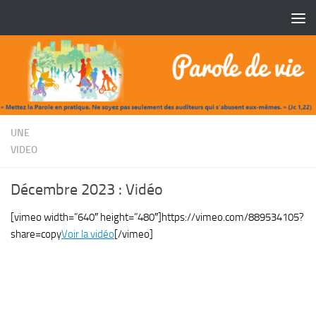
Skip to content
/
UNE
VIDEO
Décembre 2023 : Vidéo
[vimeo width=”640″ height=”480″]https://vimeo.com/889534105?
share=copy
Voir la vidéo
[/vimeo]