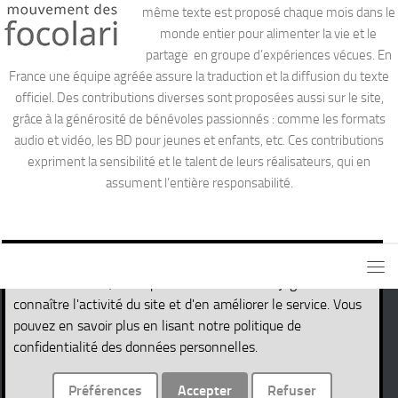
même texte est proposé chaque mois dans le
monde entier pour alimenter la vie et le
partage en groupe d’expériences vécues. En
France une équipe agréée assure la traduction et la diffusion du texte
officiel. Des contributions diverses sont proposées aussi sur le site,
grâce à la générosité de bénévoles passionnés : comme les formats
audio et vidéo, les BD pour jeunes et enfants, etc. Ces contributions
expriment la sensibilité et le talent de leurs réalisateurs, qui en
assument l’entière responsabilité.
Ce site utilise des cookies nécessaires pour son propre
fonctionnement, ainsi que des cookies de traçage afin de
connaître l'activité du site et d'en améliorer le service. Vous
pouvez en savoir plus en lisant notre politique de
Site de la Parole de Vie © 2026. Tous droits réservés.
confidentialité des données personnelles.
Fièrement propulsé par
- Conçu par
Thème Hueman
Préférences
Accepter
Refuser