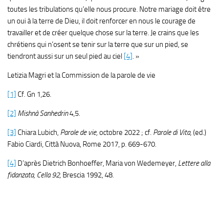
toutes les tribulations qu’elle nous procure. Notre mariage doit être
un oui à la terre de Dieu, il doit renforcer en nous le courage de
travailler et de créer quelque chose sur la terre. Je crains que les
chrétiens qui n’osent se tenir sur la terre que sur un pied, se
tiendront aussi sur un seul pied au ciel
[4]
. »
Letizia Magri et la Commission de la parole de vie
[1]
Cf. Gn 1,26.
[2]
Mishnà Sanhedrin
4,5.
[3]
Chiara Lubich,
Parole de vie,
octobre 2022 ; cf.
Parole di Vita,
(ed.)
Fabio Ciardi, Città Nuova, Rome 2017, p. 669-670.
[4]
D’après Dietrich Bonhoeffer, Maria von Wedemeyer,
Lettere alla
fidanzata, Cella 92,
Brescia 1992, 48.