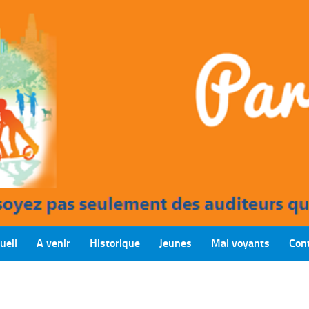
ueil
A venir
Historique
Jeunes
Mal voyants
Con