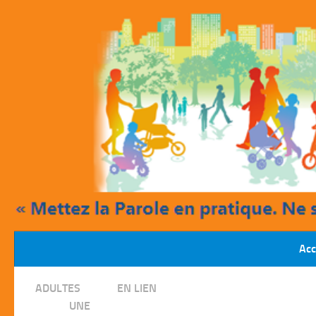
Skip to content
Acc
/
ADULTES
EN LIEN
/
UNE