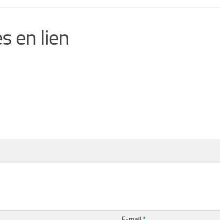
s en lien
E-mail
*