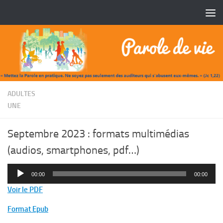
Skip to content
/
ADULTES
UNE
Septembre 2023 : formats multimédias
(audios, smartphones, pdf…)
Lecteur
00:00
00:00
audio
Voir le PDF
Format Epub