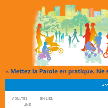
Skip to content
Acc
/
ADULTES
EN LIEN
/
UNE