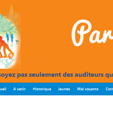
ueil
A venir
Historique
Jeunes
Mal voyants
Con