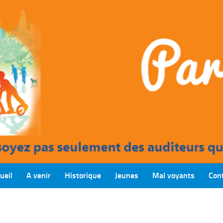
ueil
A venir
Historique
Jeunes
Mal voyants
Con