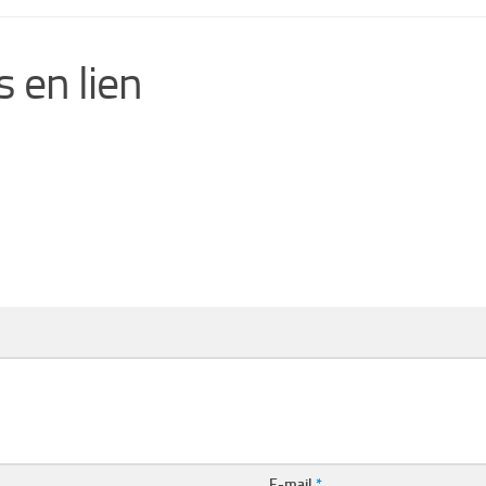
 en lien
E-mail
*