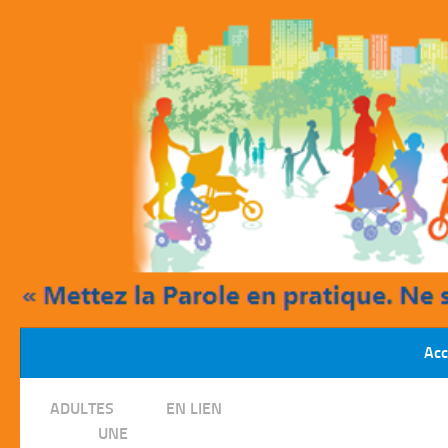
Skip to content
Acc
/
ADULTES
EN LIEN
/
UNE