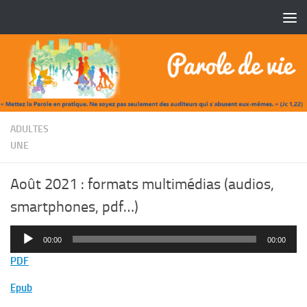
Skip to content
/
ADULTES
UNE
Août 2021 : formats multimédias (audios,
smartphones, pdf…)
Lecteur
00:00
00:00
audio
PDF
Epub