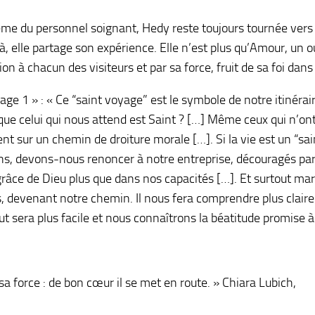
me du personnel soignant, Hedy reste toujours tournée vers l’a
là, elle partage son expérience. Elle n’est plus qu’Amour, un o
ion à chacun des visiteurs et par sa force, fruit de sa foi dan
ge 1 » : « Ce “saint voyage” est le symbole de notre itinérair
ue celui qui nous attend est Saint ? […] Même ceux qui n’ont
nt sur un chemin de droiture morale […]. Si la vie est un “sai
ns, devons-nous renoncer à notre entreprise, découragés par
râce de Dieu plus que dans nos capacités […]. Et surtout ma
us, devenant notre chemin. Il nous fera comprendre plus clair
ut sera plus facile et nous connaîtrons la béatitude promise à
sa force : de bon cœur il se met en route. » Chiara Lubich,