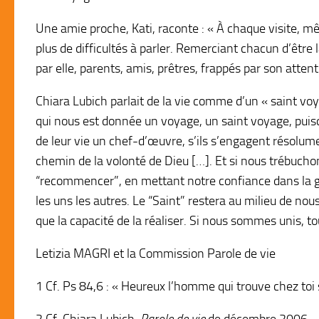
Une amie proche, Kati, raconte : « À chaque visite, mê
plus de difficultés à parler. Remerciant chacun d’être 
par elle, parents, amis, prêtres, frappés par son attent
Chiara Lubich parlait de la vie comme d’un « saint voya
qui nous est donnée un voyage, un saint voyage, puisq
de leur vie un chef-d’œuvre, s’ils s’engagent résolume
chemin de la volonté de Dieu […]. Et si nous trébucho
“recommencer”, en mettant notre confiance dans la g
les uns les autres. Le “Saint” restera au milieu de no
que la capacité de la réaliser. Si nous sommes unis, to
Letizia MAGRI et la Commission Parole de vie
1 Cf. Ps 84,6 : « Heureux l’homme qui trouve chez toi 
2 Cf. Chiara Lubich,
Parole de vie
de décembre 2006.