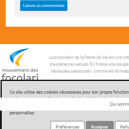
La proposition de la Parole de Vie est une i
d’expériences vécues. En France une équipe ag
bénévoles passionnés : comme les formats aud
Ce site utilise des cookies nécessaires pour son propre fonctio
cookies de traçage afin de connaître l'activité du site et d'en a
Qui somm
pouvez en savoir plus en lisant notre politique de confidential
personnelles.
Site de la Parole de Vie © 2026. Tous droits réservés.
Préférences
Accepter
Ref