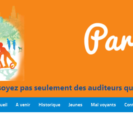
ueil
A venir
Historique
Jeunes
Mal voyants
Con