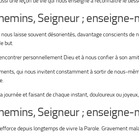
ussi une leçon de vie qui nous enseigne à reconnaître le des
chemins, Seigneur ; enseigne-m
e, nous laisse souvent désorientés, davantage conscients de n
le but.
rencontrer personnellement Dieu et à nous confier à son amit
ements, qui nous invitent constamment à sortir de nous-mêmes
e.
a journée et faisant de chaque instant, douloureux ou joyeux
chemins, Seigneur ; enseigne-m
’efforce depuis longtemps de vivre la Parole. Gravement mala