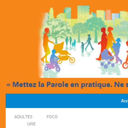
Skip to content
Acc
/
ADULTES
FOCO
/
UNE