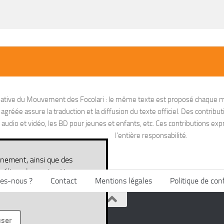
nitiative du Mouvement des Focolari : le même texte est proposé chaque m
réée assure la traduction et la diffusion du texte officiel. Des contribut
io et vidéo, les BD pour jeunes et enfants, etc. Ces contributions exprim
l’entière responsabilité.
nnement, ainsi que des
méliorer le service. Vous
es-nous ?
Contact
Mentions légales
Politique de conf
ité des données
user