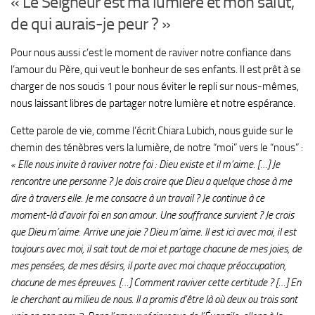
« Le Seigneur est ma lumière et mon salut,
de qui aurais-je peur ? »
Pour nous aussi c’est le moment de raviver notre confiance dans
l’amour du Père, qui veut le bonheur de ses enfants. Il est prêt à se
charger de nos soucis 1 pour nous éviter le repli sur nous-mêmes,
nous laissant libres de partager notre lumière et notre espérance.
Cette parole de vie, comme l’écrit Chiara Lubich, nous guide sur le
chemin des ténèbres vers la lumière, de notre “moi” vers le “nous” :
« Elle nous invite à raviver notre foi : Dieu existe et il m’aime. […] Je
rencontre une personne ? Je dois croire que Dieu a quelque chose à me
dire à travers elle. Je me consacre à un travail ? Je continue à ce
moment-là d’avoir foi en son amour. Une souffrance survient ? Je crois
que Dieu m’aime. Arrive une joie ? Dieu m’aime. Il est ici avec moi, il est
toujours avec moi, il sait tout de moi et partage chacune de mes joies, de
mes pensées, de mes désirs, il porte avec moi chaque préoccupation,
chacune de mes épreuves. […] Comment raviver cette certitude ? […] En
le cherchant au milieu de nous. Il a promis d’être là où deux ou trois sont