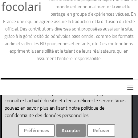
monde entier pour alimenter la vie et le
partage en groupe d’expériences vécues. En
France une équipe agréée assure la traduction et la diffusion du texte
officiel. Des contributions diverses sont proposées aussi sur le site,
grâce à la générosité de bénévoles passionnés : comme les formats
audio et vidéo, les BD pour jeunes et enfants, etc. Ces contributions
expriment la sensibilité et le talent de leurs réalisateurs, qui en
assument l’entière responsabilité.
Ce site utilise des cookies nécessaires pour son propre
fonctionnement, ainsi que des cookies de traçage afin de
connaître l'activité du site et d'en améliorer le service. Vous
pouvez en savoir plus en lisant notre politique de
Site de la Parole de Vie © 2026. Tous droits réservés.
confidentialité des données personnelles.
Fièrement propulsé par
- Conçu par
Thème Hueman
Préférences
Accepter
Refuser