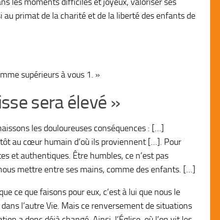
s les moments difficiles et joyeux, valoriser ses
 au primat de la charité et de la liberté des enfants de
comme supérieurs à vous 1. »
isse sera élevé »
onnaissons les douloureuses conséquences : […]
utôt au cœur humain d’où ils proviennent […]. Pour
stes et authentiques. Être humbles, ce n’est pas
c nous mettre entre ses mains, comme des enfants. […]
e ce que faisons pour eux, c’est à lui que nous le
dans l’autre Vie. Mais ce renversement de situations
ion a donc déjà changé. Ainsi, l’Église, où l’on vit les