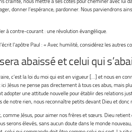
s crainte, nous mettre à ses côtés pour cheminer avec lui dan
rager, donner l’espérance, pardonner. Nous parviendrons ainsi
er à contre-courant : une révolution évangélique.
écrit l’apôtre Paul : « Avec humilité, considérez les autres 
era abaissé et celui qui s’aba
raire, c’est la loi du moi qui est en vigueur […] et nous en c
ici Jésus ne pense pas directement à tous ces abus, mais pl
t adopter une attitude nouvelle pour établir des relations ju
s de notre rien, nous reconnaître petits devant Dieu et don
 comme Jésus, pour aimer nos frères et sœurs. Dieu retient qu
ous serons élevés, sans aucun doute dans le monde nouveau, 
et, celui qui commande doit être comme celui qui sert. La situat