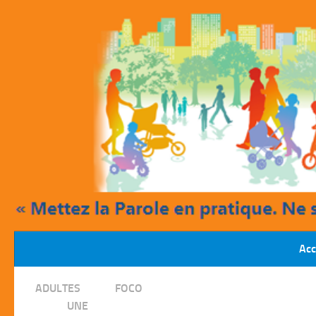
Skip to content
Acc
/
ADULTES
FOCO
/
UNE