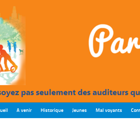
ueil
A venir
Historique
Jeunes
Mal voyants
Con