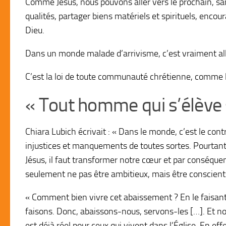
Comme Jésus, nous pouvons aller vers le prochain, san
qualités, partager biens matériels et spirituels, encou
Dieu.
Dans un monde malade d’arrivisme, c’est vraiment all
C’est la loi de toute communauté chrétienne, comme l’
« Tout homme qui s’élève s
Chiara Lubich écrivait :
« Dans le monde, c’est le cont
injustices et manquements de toutes sortes. Pourtant 
Jésus, il faut transformer notre cœur et par conséquen
seulement ne pas être ambitieux, mais être conscient
« Comment bien vivre cet abaissement ? En le faisant,
faisons. Donc, abaissons-nous, servons-les […]. Et n
est déjà réel pour ceux qui vivent dans l’Église. En eff