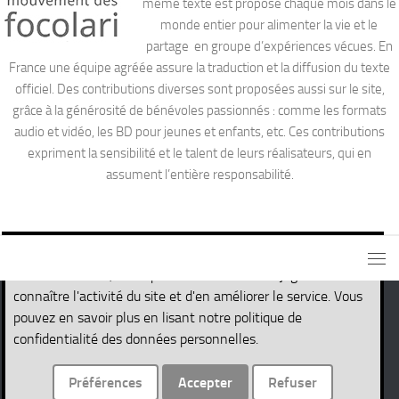
même texte est proposé chaque mois dans le
monde entier pour alimenter la vie et le
partage en groupe d’expériences vécues. En
France une équipe agréée assure la traduction et la diffusion du texte
officiel. Des contributions diverses sont proposées aussi sur le site,
grâce à la générosité de bénévoles passionnés : comme les formats
audio et vidéo, les BD pour jeunes et enfants, etc. Ces contributions
expriment la sensibilité et le talent de leurs réalisateurs, qui en
assument l’entière responsabilité.
Ce site utilise des cookies nécessaires pour son propre
fonctionnement, ainsi que des cookies de traçage afin de
connaître l'activité du site et d'en améliorer le service. Vous
pouvez en savoir plus en lisant notre politique de
Site de la Parole de Vie © 2026. Tous droits réservés.
confidentialité des données personnelles.
Fièrement propulsé par
- Conçu par
Thème Hueman
Préférences
Accepter
Refuser