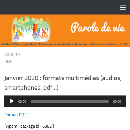
Skip to content
/
ADULTES
UNE
Janvier 2020 : formats multimédias (audios,
smartphones, pdf…)
Lecteur
00:00
00:00
audio
Format PDF
[wpdm_package id=’6382′]