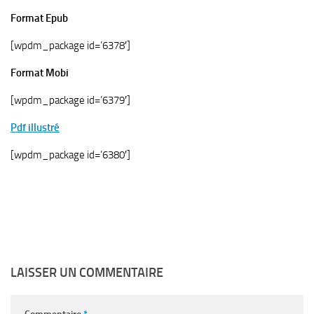
Format Epub
[wpdm_package id=’6378′]
Format Mobi
[wpdm_package id=’6379′]
Pdf illustré
[wpdm_package id=’6380′]
LAISSER UN COMMENTAIRE