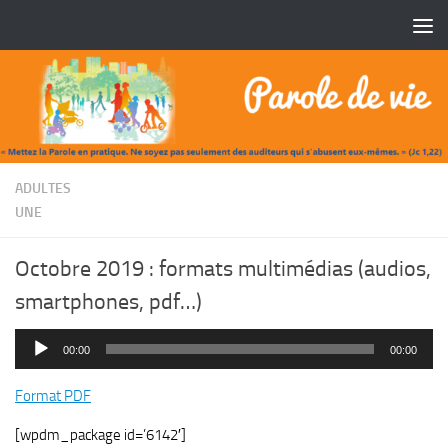
Skip to content
/
ADULTES
UNE
Octobre 2019 : formats multimédias (audios,
smartphones, pdf…)
Lecteur
00:00
00:00
audio
Format PDF
[wpdm_package id=’6142′]