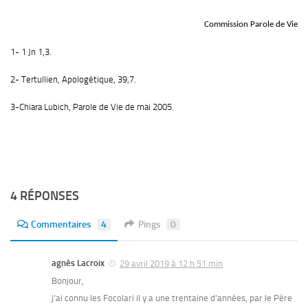
Commission Parole de Vie
1- 1 Jn 1,3.
2- Tertullien,
Apologétique,
39,7.
3-Chiara Lubich,
Parole de Vie
de mai 2005.
4 RÉPONSES
Commentaires
4
Pings
0
agnès Lacroix
29 avril 2019 à 12 h 51 min
Bonjour,
j’ai connu les Focolari il y a une trentaine d’années, par le Père