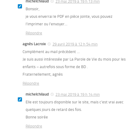
michelchilaud
23 mai 2019 à 19 h 13 min
Bonsoir,
je vous enverrai le PDF en pièce jointe, vous pouvez
l’imprimer ou l’envoyer…
Répondre
agnès Lacroix
29 avril 2019 à 12 h 54 min
Complément au mail précédent …
Je suis aussi intéressée par La Parole de Vie du mois pour les
enfants – autrefois sous forme de BD .
Fraternellement, agnès
Répondre
michelchilaud
23 mai 2019 à 19 h 14 min
Elle est toujours disponible sur le site, mais c’est vrai avec
quelques jours de retard des fois.
Bonne soirée
Répondre