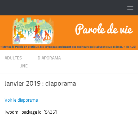
Skip to content
/
ADULTES
DIAPORAMA
/
UNE
Janvier 2019 : diaporama
Voir le diaporama
[wpdm_package id=’5435′]