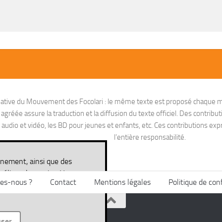
nitiative du Mouvement des Focolari : le même texte est proposé chaque m
réée assure la traduction et la diffusion du texte officiel. Des contribut
io et vidéo, les BD pour jeunes et enfants, etc. Ces contributions exprim
l’entière responsabilité.
nnement, ainsi que des
méliorer le service. Vous
es-nous ?
Contact
Mentions légales
Politique de conf
ité des données
user