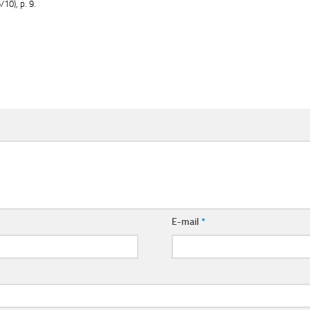
10), p. 9.
E-mail
*