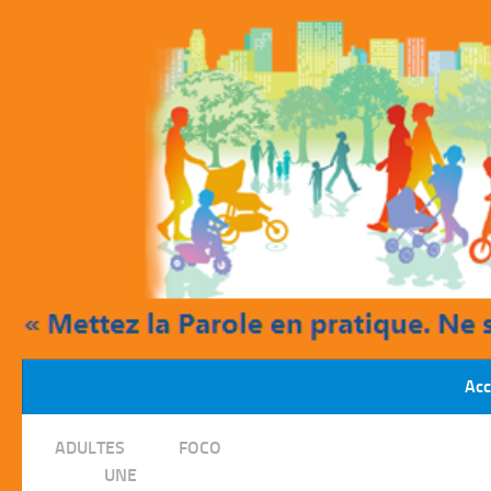
Skip to content
Acc
/
ADULTES
FOCO
/
UNE