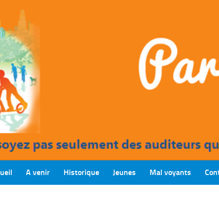
ueil
A venir
Historique
Jeunes
Mal voyants
Con