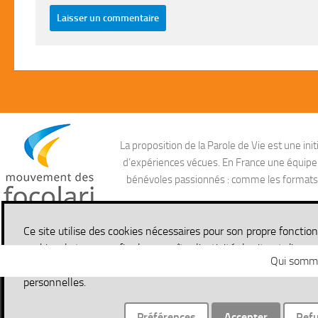
La proposition de la Parole de Vie est une i
d’expériences vécues. En France une équipe ag
bénévoles passionnés : comme les formats aud
Ce site utilise des cookies nécessaires pour son propre fonctio
cookies de traçage afin de connaître l'activité du site et d'en a
Qui somm
pouvez en savoir plus en lisant notre politique de confidential
personnelles.
Site de la Parole de Vie © 2026. Tous droits réservés.
Préférences
Accepter
Ref