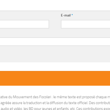
E-mail
*
nitiative du Mouvement des Focolari : le même texte est proposé chaque m
réée assure la traduction et la diffusion du texte officiel. Des contribut
io et vidéo, les BD pour jeunes et enfants, etc. Ces contributions exprim