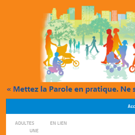
Skip to content
Acc
/
ADULTES
EN LIEN
/
UNE