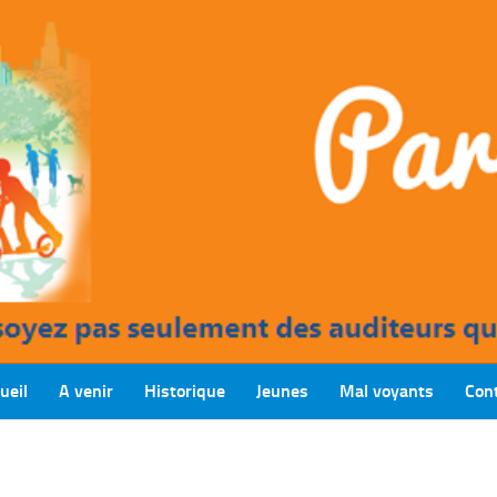
ueil
A venir
Historique
Jeunes
Mal voyants
Con