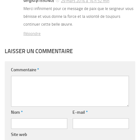
sergistyl ISSONDJ
29 mars 2016 à 16 h 52 min
Merci infiniment pour ce message de paix que le seigneur vous
bénisse et vous donne la force et la volonté de toujours
continuer cette belle œuvre.
Répondre
LAISSER UN COMMENTAIRE
Commentaire
*
Nom
*
E-mail
*
Site web