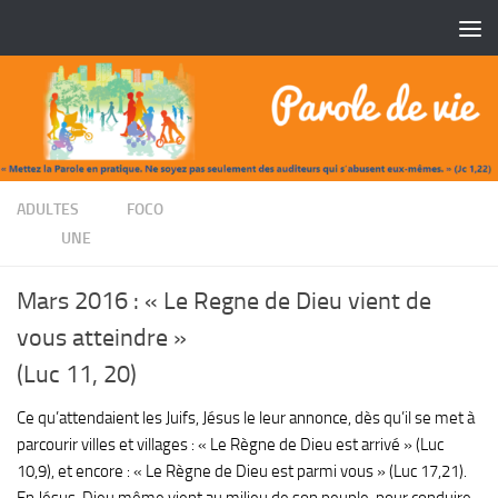
Skip to content
/
ADULTES
FOCO
/
UNE
Mars 2016 : « Le Regne de Dieu vient de
vous atteindre »
(Luc 11, 20)
Ce qu’attendaient les Juifs, Jésus le leur annonce, dès qu’il se met à
parcourir villes et villages : « Le Règne de Dieu est arrivé » (Luc
10,9), et encore : « Le Règne de Dieu est parmi vous » (Luc 17,21).
En Jésus, Dieu même vient au milieu de son peuple, pour conduire