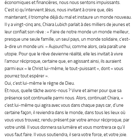
économiques et financières, nous nous sentons impuissants.
C’est ici qu’intervient Jésus, nous invitant à croire que, dès
maintenant, il triomphe déjà du mal et instaure un monde nouveau.
Il y a vingt-cinq ans, Chiara Lubich parlait à des milliers de jeunes et
leur confiait son rêve : « Faire de notre monde un monde meilleur,
presque une seule famille, un seul pays, un monde solidaire, c’est-
à-dire un monde uni. » Aujourd’hui, comme alors, cela paraît une
utopie. Pour que le rêve devienne réalité, elle les invitait à vivre
l’amour réciproque, certaine que, en agissant ainsi, ils auraient
parmi eux « le Christ lui-même, le tout-puissant », dont « vous
pourrez tout espérer ».
Oui, c’est lui-même le règne de Dieu.
Et nous, quelle tâche avons-nous ? Vivre et aimer pour que sa
présence soit continuelle parmi nous. Alors, continuait Chiara, «
c’est lui-même qui agira avec vous dans chaque pays car, d’une
certaine façon, il reviendra dans le monde, dans tous les lieux où
vous vous trouvez, rendu présent par votre amour réciproque, par
votre unité. Il vous donnera sa lumière et vous montrera ce qu’il
vous faut faire. Il vous soutiendra, il sera votre force, et votre joie.