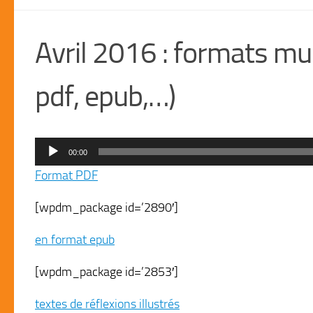
Avril 2016 : formats mul
pdf, epub,…)
00:00
Lecteur
Format PDF
audio
[wpdm_package id=’2890′]
en format epub
[wpdm_package id=’2853′]
textes de réflexions illustrés