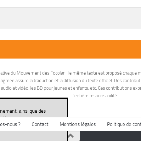
nitiative du Mouvement des Focolari : le même texte est proposé chaque m
réée assure la traduction et la diffusion du texte officiel. Des contribut
io et vidéo, les BD pour jeunes et enfants, etc. Ces contributions exprim
l’entière responsabilité.
nnement, ainsi que des
méliorer le service. Vous
es-nous ?
Contact
Mentions légales
Politique de conf
ité des données