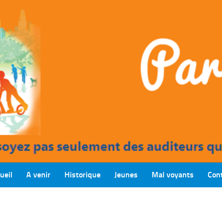
ueil
A venir
Historique
Jeunes
Mal voyants
Con