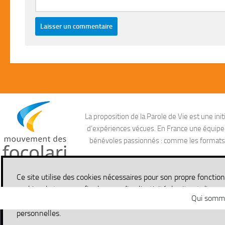
La proposition de la Parole de Vie est une i
d’expériences vécues. En France une équipe ag
bénévoles passionnés : comme les formats aud
Ce site utilise des cookies nécessaires pour son propre fonctio
cookies de traçage afin de connaître l'activité du site et d'en a
Qui somm
pouvez en savoir plus en lisant notre politique de confidential
personnelles.