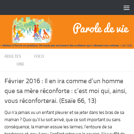
Skip to content
/
ADULTES
FOCO
/
UNE
Février 2016 : Il en ira comme d’un homme
que sa mère réconforte : c’est moi qui, ainsi,
vous réconforterai. (Esaïe 66, 13)
Qui n’a jamais vu un enfant pleurer et se jeter dans les bras de sa
maman ? Quoi qu’il lui soit arrivé, que ce soit important ou sans
conséquence, la maman essuie les larmes, l’entoure de sa
tendresse et, peu à peu, l’enfant retrouve le sourire. Il lui suffit de