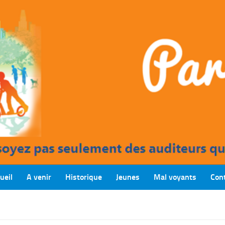
ueil
A venir
Historique
Jeunes
Mal voyants
Con