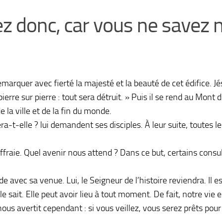
 donc, car vous ne savez ni 
remarquer avec fierté la majesté et la beauté de cet édifice. J
 pierre sur pierre : tout sera détruit. » Puis il se rend au Mont
e la ville et de la fin du monde.
-t-elle ? lui demandent ses disciples. À leur suite, toutes l
ffraie. Quel avenir nous attend ? Dans ce but, certains consu
e avec sa venue. Lui, le Seigneur de l’histoire reviendra. Il e
 sait. Elle peut avoir lieu à tout moment. De fait, notre vie e
 nous avertit cependant : si vous veillez, vous serez prêts po