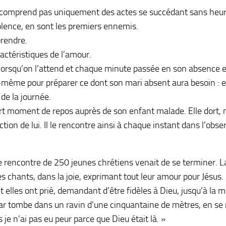
ne comprend pas uniquement des actes se succédant sans heurts.
iolence, en sont les premiers ennemis.
prendre.
ractéristiques de l’amour.
lorsqu’on l’attend et chaque minute passée en son absence es
-même pour préparer ce dont son mari absent aura besoin : elle
 de la journée.
rt moment de repos auprès de son enfant malade. Elle dort, m
onction de lui. Il le rencontre ainsi à chaque instant dans l’obs
 rencontre de 250 jeunes chrétiens venait de se terminer. La
s chants, dans la joie, exprimant tout leur amour pour Jésus.
t elles ont prié, demandant d’être fidèles à Dieu, jusqu’à la m
r tombe dans un ravin d’une cinquantaine de mètres, en se re
 je n’ai pas eu peur parce que Dieu était là. »