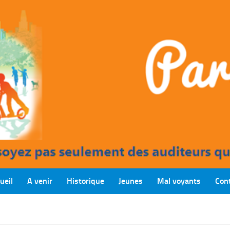
ueil
A venir
Historique
Jeunes
Mal voyants
Con