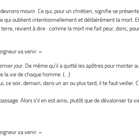
s devrons mourir. Ce qui, pour un chrétien, signifie se présente
eux qui oublient intentionnellement et délibérément la mort. E
 terre, revient à dire : comme la mort me fait peur, donc, pour 
eigneur va venir. »
nier jour. De même qu’il a quitté les apôtres pour monter au c
 de la vie de chaque homme. (…)
ui, ce soir, demain, dans un an ou plus tard, il te faut veiller
n passage. Alors s’il en est ainsi, plutôt que de dévaloriser ta 
eigneur va venir. »